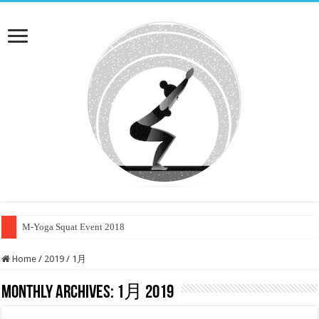
M-Yoga Squat Event 2018
Home
/
2019
/
1月
Monthly Archives:
1月 2019