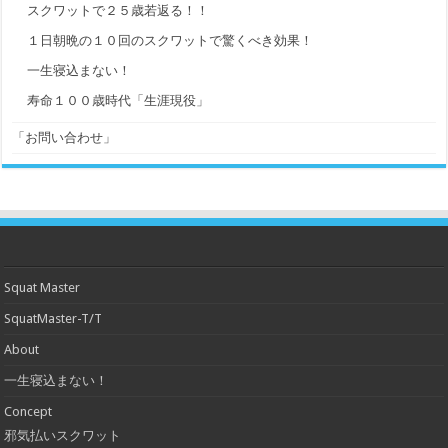
スクワットで２５歳若返る！！
１日朝晩の１０回のスクワットで驚くべき効果！
一生寝込まない！
寿命１００歳時代「生涯現役」
「お問い合わせ」
Squat Master
SquatMaster-T/T
About
一生寝込まない！
Concept
邪気払いスクワット